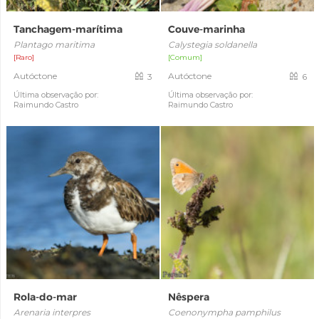
Tanchagem-marítima
Couve-marinha
Plantago maritima
Calystegia soldanella
[Raro]
[Comum]
Autóctone
Autóctone
3
6
Última observação por:
Última observação por:
Raimundo Castro
Raimundo Castro
Rola-do-mar
Nêspera
Arenaria interpres
Coenonympha pamphilus