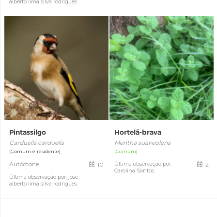
alberto lima silva rodrigues
Pintassilgo
Hortelã-brava
Carduelis carduelis
Mentha suaveolens
[Comum e residente]
[Comum]
Autóctone
Última observação por:
10
2
Carolina Santos
Última observação por: jose
alberto lima silva rodrigues