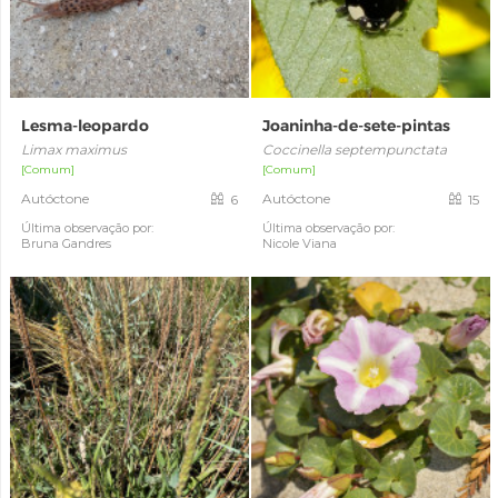
Lesma-leopardo
Joaninha-de-sete-pintas
Limax maximus
Coccinella septempunctata
[Comum]
[Comum]
Autóctone
Autóctone
6
15
Última observação por:
Última observação por:
Bruna Gandres
Nicole Viana