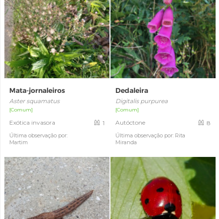
Mata-jornaleiros
Dedaleira
Aster squamatus
Digitalis purpurea
[Comum]
[Comum]
Exótica invasora
Autóctone
1
8
Última observação por:
Última observação por: Rita
Martim
Miranda