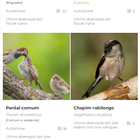
[Migrador]
[Comum]
Autóctone
Autóctone
20
5
Última observação por:
Última observação por:
Nicole Viana
Nicole Viana
Pardal-comum
Chapim-rabilongo
Passer domesticus
Aegithalos caudatus
[Comum e residente]
Última observação por: jose
4
alberto lima silva rodrigues
Autóctone
18
Última observação por: jose