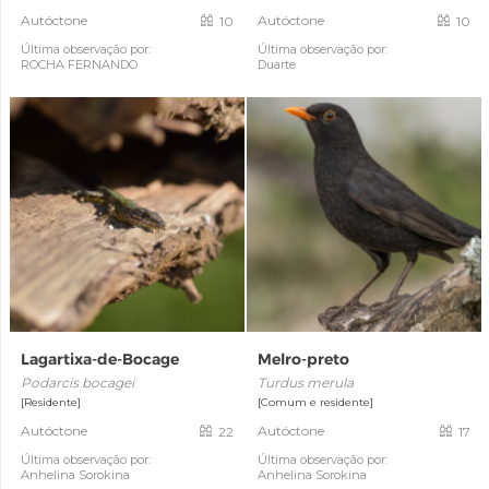
Autóctone
Autóctone
10
10
Última observação por:
Última observação por:
ROCHA FERNANDO
Duarte
Lagartixa-de-Bocage
Melro-preto
Podarcis bocagei
Turdus merula
[Residente]
[Comum e residente]
Autóctone
Autóctone
22
17
Última observação por:
Última observação por:
Anhelina Sorokina
Anhelina Sorokina