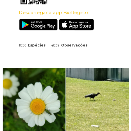
Descarregar a app BioRegisto
1056
Espécies
4839
Observações
INANCIAMENTO