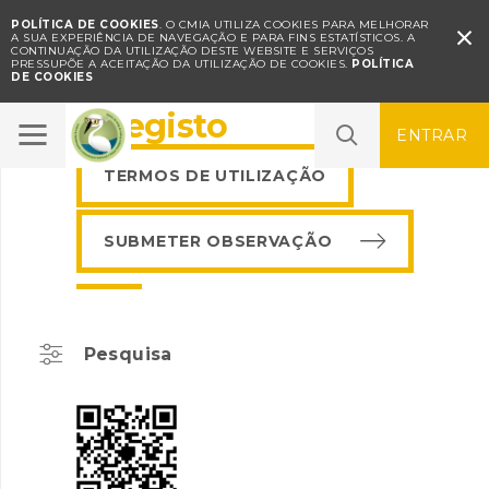
POLÍTICA DE COOKIES
. O CMIA UTILIZA COOKIES PARA MELHORAR

A SUA EXPERIÊNCIA DE NAVEGAÇÃO E PARA FINS ESTATÍSTICOS.
A
CONTINUAÇÃO DA UTILIZAÇÃO DESTE WEBSITE E SERVIÇOS
PRESSUPÕE A ACEITAÇÃO DA UTILIZAÇÃO DE COOKIES.
POLÍTICA
DE COOKIES
BioRegisto
ENTRAR
TERMOS DE UTILIZAÇÃO
SUBMETER OBSERVAÇÃO
Pesquisa