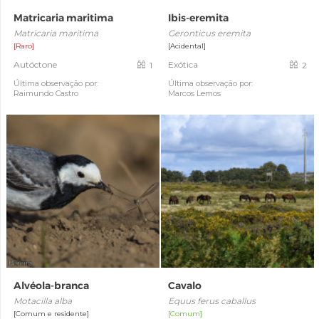
Matricaria maritima
Ibis-eremita
Matricaria maritima
Geronticus eremita
[Raro]
[Acidental]
Autóctone
Exótica
1
2
Última observação por:
Última observação por:
Raimundo Castro
Marcos Lemos
Alvéola-branca
Cavalo
Motacilla alba
Equus ferus caballus
[Comum e residente]
[Comum]