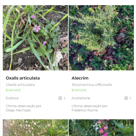
Oxalis articulata
Alecrim
Oxalis articulata
Rosmarinus officinalis
[Comum]
[Comum]
Exótica
Autóctone
1
1
Última observação por:
Última observação por:
Diogo Machado
Frederico Rocha