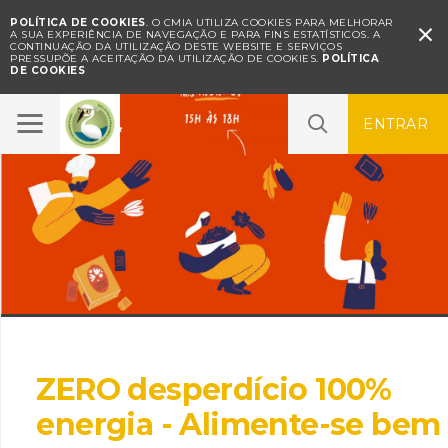
POLÍTICA DE COOKIES
. O CMIA UTILIZA COOKIES PARA MELHORAR

A SUA EXPERIÊNCIA DE NAVEGAÇÃO E PARA FINS ESTATÍSTICOS.
A
CONTINUAÇÃO DA UTILIZAÇÃO DESTE WEBSITE E SERVIÇOS
PRESSUPÕE A ACEITAÇÃO DA UTILIZAÇÃO DE COOKIES.
POLÍTICA
DE COOKIES
ENTRAR
ZERO desperdício 100%
energia - Alimente-se bem