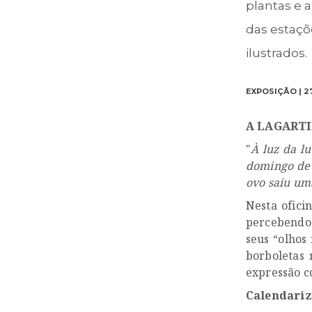
plantas e 
das estaçõe
ilustrados.
EXPOSIÇÃO | 27
A LAGARTI
"
À luz da l
domingo de 
ovo saiu um
Nesta ofici
percebendo 
seus “olhos
borboletas
expressão c
Calendariz