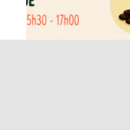
CMVC 2026 TODOS O
[1]