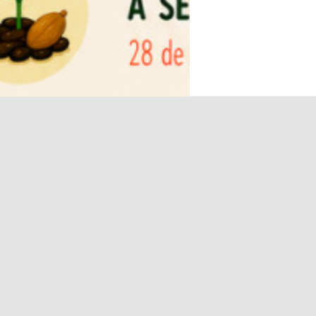
FALE
SUBSCREVER
CONNOSCO
NEWSLETTER
S DIREITOS RESERVADOS
CONDIÇÕES
MAPA DO SITE
PERGUNTAS FREQ
[2]
CUSTOS DE CHAMADA PARA REDE FIXA NACIONAL.
CUSTOS DE CHAMADA PARA REDE
PROMOTOR
FINANCIAMENTO