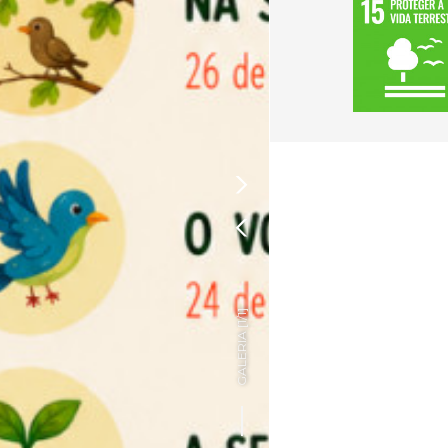


]
1/1
GALERIA [