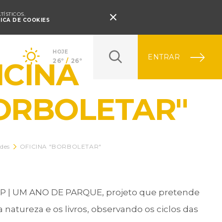
Pressione Enter

ÍSTICOS.
TICA DE COOKIES
HOJE
ENTRAR
ICINA
26º
/
26º
ORBOLETAR"
ades
OFICINA "BORBOLETAR"
| UM ANO DE PARQUE, projeto que pretende
a natureza e os livros, observando os ciclos das