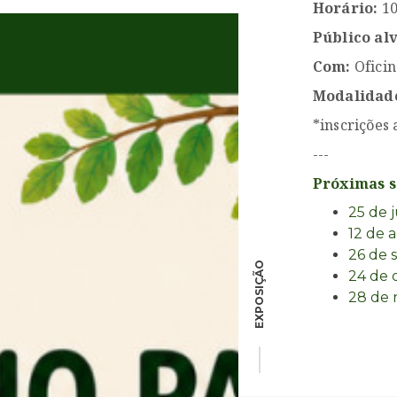
Horário:
10
Público al
Com:
Ofici
Modalidad
*inscrições 
---
Próximas s
25 de 
12 de 
26 de 
EXPOSIÇÃO
24 de 
28 de 