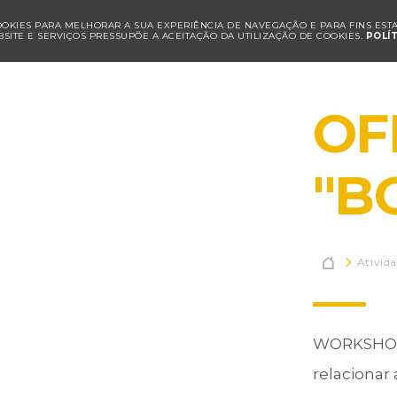
COOKIES PARA MELHORAR A SUA EXPERIÊNCIA DE NAVEGAÇÃO E PARA FINS ESTAT
SITE E SERVIÇOS PRESSUPÕE A ACEITAÇÃO DA UTILIZAÇÃO DE COOKIES.
POLÍ
OF
"B

Ativid
WORKSHOP 
relacionar 