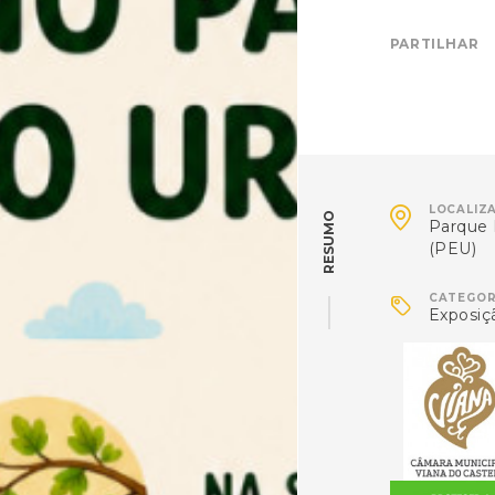
PARTILHAR

LOCALIZ
RESUMO
Parque 
(PEU)

CATEGOR
Exposiç