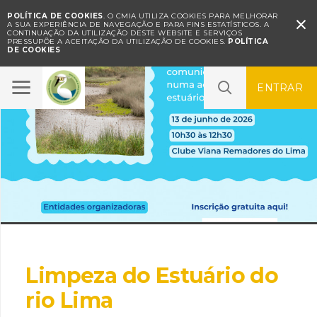
POLÍTICA DE COOKIES
. O CMIA UTILIZA COOKIES PARA MELHORAR

A SUA EXPERIÊNCIA DE NAVEGAÇÃO E PARA FINS ESTATÍSTICOS.
A
CONTINUAÇÃO DA UTILIZAÇÃO DESTE WEBSITE E SERVIÇOS
PRESSUPÕE A ACEITAÇÃO DA UTILIZAÇÃO DE COOKIES.
POLÍTICA
DE COOKIES
ENTRAR
Limpeza do Estuário do
rio Lima