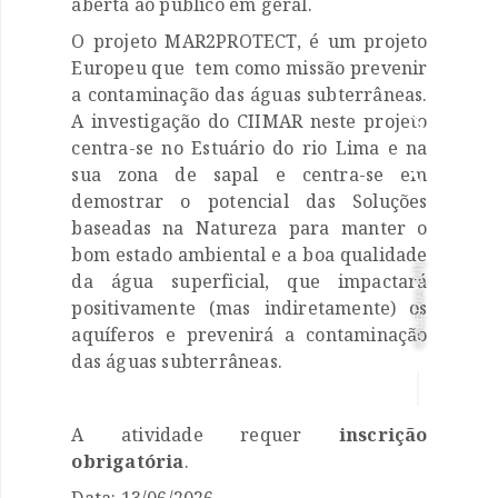
aberta ao público em geral.
O projeto MAR2PROTECT, é um projeto
Europeu que tem como missão prevenir
a contaminação das águas subterrâneas.

A investigação do CIIMAR neste projeto
centra-se no Estuário do rio Lima e na

sua zona de sapal e centra-se em
demostrar o potencial das Soluções
baseadas na Natureza para manter o
bom estado ambiental e a boa qualidade
]
1/1
da água superficial, que impactará
GALERIA [
positivamente (mas indiretamente) os
aquíferos e prevenirá a contaminação
das águas subterrâneas.
A atividade requer
inscrição
obrigatória
.
Data: 13/06/2026